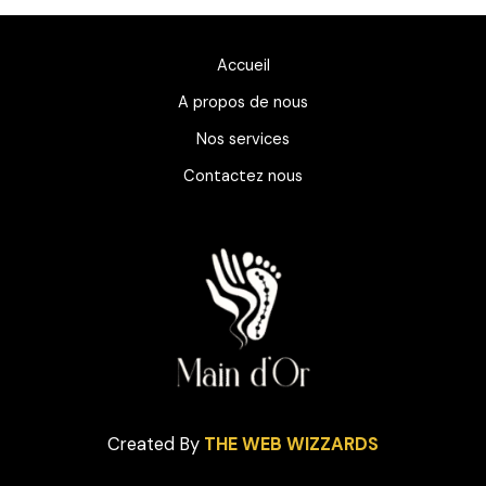
r
p
o
a
p
k
m
Accueil
A propos de nous
Nos services
Contactez nous
Created By
THE WEB WIZZARDS