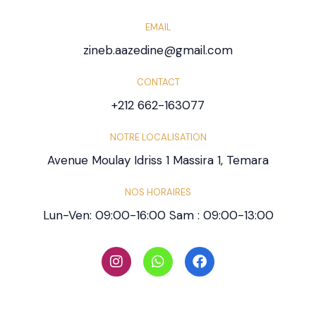
EMAIL
zineb.aazedine@gmail.com
CONTACT
+212 662-163077
NOTRE LOCALISATION
Avenue Moulay Idriss 1 Massira 1, Temara
NOS HORAIRES
Lun-Ven: 09:00-16:00 Sam : 09:00-13:00
I
W
F
n
h
a
s
a
c
t
t
e
a
s
b
g
a
o