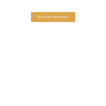
Centre de Kinésithérapie
Votre santé et votre bien-être, notre priorité à Massira 1,
Témara
Réservez Maintenant